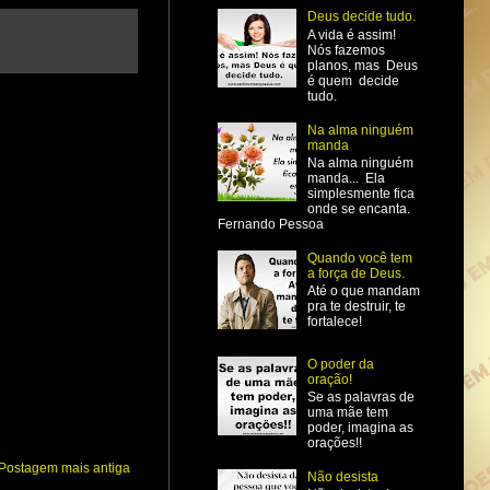
Deus decide tudo.
A vida é assim!
Nós fazemos
planos, mas Deus
é quem decide
tudo.
Na alma ninguém
manda
Na alma ninguém
manda... Ela
simplesmente fica
onde se encanta.
Fernando Pessoa
Quando você tem
a força de Deus.
Até o que mandam
pra te destruir, te
fortalece!
O poder da
oração!
Se as palavras de
uma mãe tem
poder, imagina as
orações!!
Postagem mais antiga
Não desista