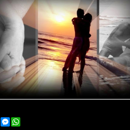
F
M
W
a
e
h
c
s
a