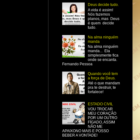
Deus decide tudo.
A vida é assim!
Nós fazemos
planos, mas Deus
é quem decide
tudo.
Na alma ninguém
manda
Na alma ninguém
manda... Ela
simplesmente fica
onde se encanta.
Fernando Pessoa
Quando você tem
a força de Deus.
Até o que mandam
pra te destruir, te
fortalece!
ESTADO CIVIL
VOU TROCAR
MEU CORAÇÃO
POR UM OUTRO
FÍGADO, ASSIM
NÃO ME
APAIXONO MAIS E POSSO
BEBER A VONTADE!