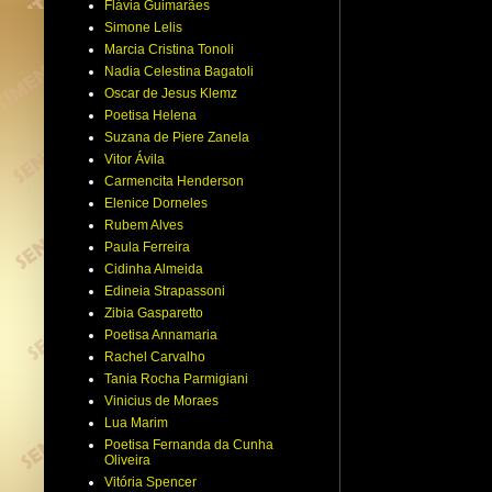
Flávia Guimarães
Simone Lelis
Marcia Cristina Tonoli
Nadia Celestina Bagatoli
Oscar de Jesus Klemz
Poetisa Helena
Suzana de Piere Zanela
Vitor Ávila
Carmencita Henderson
Elenice Dorneles
Rubem Alves
Paula Ferreira
Cidinha Almeida
Edineia Strapassoni
Zibia Gasparetto
Poetisa Annamaria
Rachel Carvalho
Tania Rocha Parmigiani
Vinicius de Moraes
Lua Marim
Poetisa Fernanda da Cunha
Oliveira
Vitória Spencer