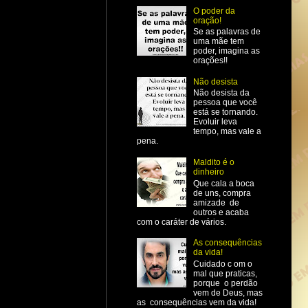
O poder da
oração!
Se as palavras de
uma mãe tem
poder, imagina as
orações!!
Não desista
Não desista da
pessoa que você
está se tornando.
Evoluir leva
tempo, mas vale a
pena.
Maldito é o
dinheiro
Que cala a boca
de uns, compra
amizade de
outros e acaba
com o caráter de vários.
As consequências
da vida!
Cuidado c om o
mal que praticas,
porque o perdão
vem de Deus, mas
as consequências vem da vida!