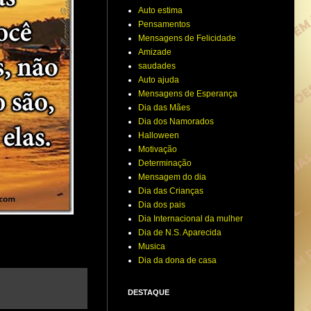
Auto estima
Pensamentos
Mensagens de Felicidade
Amizade
saudades
Auto ajuda
Mensagens de Esperança
Dia das Mães
Dia dos Namorados
Halloween
Motivação
Determinação
Mensagem do dia
Dia das Crianças
Dia dos pais
Dia Internacional da mulher
Dia de N.S. Aparecida
Musica
Dia da dona de casa
DESTAQUE