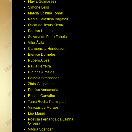
Flávia Guimarães
Simone Lelis
Marcia Cristina Tonoli
Nadia Celestina Bagatoli
Oscar de Jesus Klemz
Poetisa Helena
Suzana de Piere Zanela
Vitor Ávila
Carmencita Henderson
Elenice Dorneles
Rubem Alves
Paula Ferreira
Cidinha Almeida
Edineia Strapassoni
Zibia Gasparetto
Poetisa Annamaria
Rachel Carvalho
Tania Rocha Parmigiani
Vinicius de Moraes
Lua Marim
Poetisa Fernanda da Cunha
Oliveira
Vitória Spencer