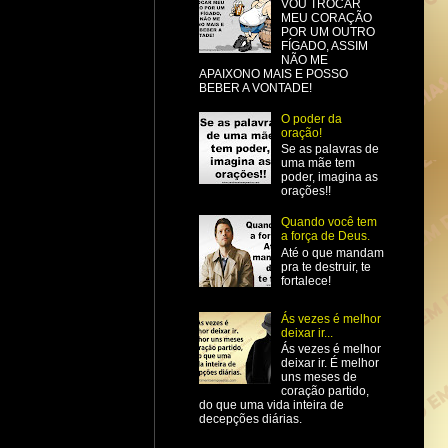
VOU TROCAR
MEU CORAÇÃO
POR UM OUTRO
FÍGADO, ASSIM
NÃO ME
APAIXONO MAIS E POSSO
BEBER A VONTADE!
O poder da
oração!
Se as palavras de
uma mãe tem
poder, imagina as
orações!!
Quando você tem
a força de Deus.
Até o que mandam
pra te destruir, te
fortalece!
Ás vezes é melhor
deixar ir...
Ás vezes é melhor
deixar ir. É melhor
uns meses de
coração partido,
do que uma vida inteira de
decepções diárias.