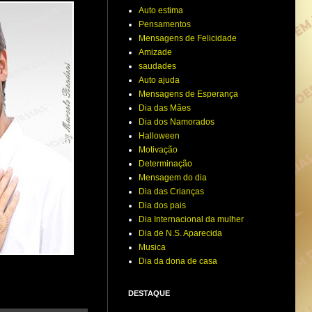
Auto estima
Pensamentos
Mensagens de Felicidade
Amizade
saudades
Auto ajuda
Mensagens de Esperança
Dia das Mães
Dia dos Namorados
Halloween
Motivação
Determinação
Mensagem do dia
Dia das Crianças
Dia dos pais
Dia Internacional da mulher
Dia de N.S. Aparecida
Musica
Dia da dona de casa
DESTAQUE