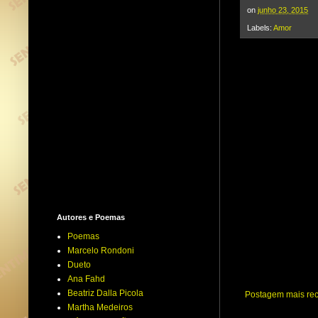
t
t
on
junho 23, 2015
e
Labels:
Amor
r
Autores e Poemas
Poemas
Marcelo Rondoni
Dueto
Ana Fahd
Beatriz Dalla Picola
Postagem mais re
Martha Medeiros