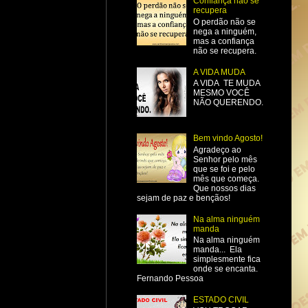
Confiança não se
recupera
O perdão não se
nega a ninguém,
mas a confiança
não se recupera.
A VIDA MUDA
A VIDA TE MUDA
MESMO VOCÊ
NÃO QUERENDO.
Bem vindo Agosto!
Agradeço ao
Senhor pelo mês
que se foi e pelo
mês que começa.
Que nossos dias
sejam de paz e bençãos!
Na alma ninguém
manda
Na alma ninguém
manda... Ela
simplesmente fica
onde se encanta.
Fernando Pessoa
ESTADO CIVIL