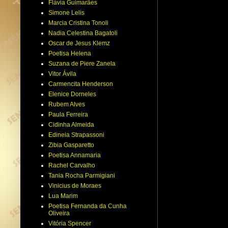
Flávia Guimarães
Simone Lelis
Marcia Cristina Tonoli
Nadia Celestina Bagatoli
Oscar de Jesus Klemz
Poetisa Helena
Suzana de Piere Zanela
Vitor Ávila
Carmencita Henderson
Elenice Dorneles
Rubem Alves
Paula Ferreira
Cidinha Almeida
Edineia Strapassoni
Zibia Gasparetto
Poetisa Annamaria
Rachel Carvalho
Tania Rocha Parmigiani
Vinicius de Moraes
Lua Marim
Poetisa Fernanda da Cunha
Oliveira
Vitória Spencer