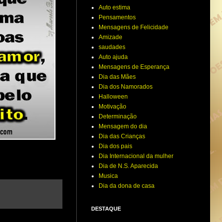
Auto estima
Pensamentos
Mensagens de Felicidade
Amizade
saudades
Auto ajuda
Mensagens de Esperança
Dia das Mães
Dia dos Namorados
Halloween
Motivação
Determinação
Mensagem do dia
Dia das Crianças
Dia dos pais
Dia Internacional da mulher
Dia de N.S. Aparecida
Musica
Dia da dona de casa
DESTAQUE