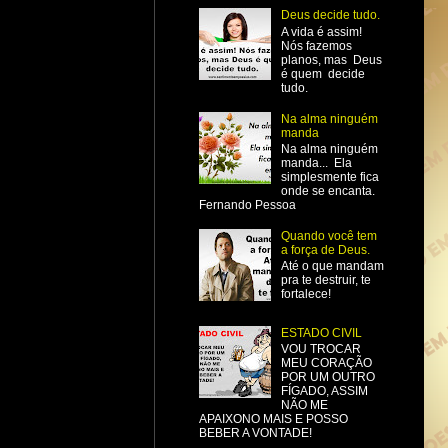
Deus decide tudo.
A vida é assim!
Nós fazemos
planos, mas Deus
é quem decide
tudo.
Na alma ninguém
manda
Na alma ninguém
manda... Ela
simplesmente fica
onde se encanta.
Fernando Pessoa
Quando você tem
a força de Deus.
Até o que mandam
pra te destruir, te
fortalece!
ESTADO CIVIL
VOU TROCAR
MEU CORAÇÃO
POR UM OUTRO
FÍGADO, ASSIM
NÃO ME
APAIXONO MAIS E POSSO
BEBER A VONTADE!