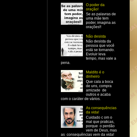
O poder da
oração!
Se as palavras de
uma mãe tem
poder, imagina as
orações!!
Não desista
Não desista da
pessoa que você
está se tornando.
Evoluir leva
tempo, mas vale a
pena.
Maldito é o
dinheiro
Que cala a boca
de uns, compra
amizade de
outros e acaba
com o caráter de vários.
As consequências
da vida!
Cuidado c om o
mal que praticas,
porque o perdão
vem de Deus, mas
as consequências vem da vida!