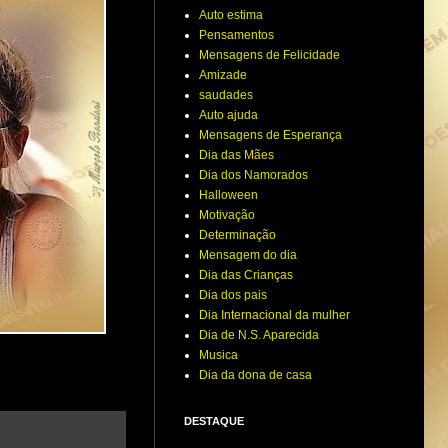
Auto estima
Pensamentos
Mensagens de Felicidade
Amizade
saudades
Auto ajuda
Mensagens de Esperança
Dia das Mães
Dia dos Namorados
Halloween
Motivação
Determinação
Mensagem do dia
Dia das Crianças
Dia dos pais
Dia Internacional da mulher
Dia de N.S. Aparecida
Musica
Dia da dona de casa
DESTAQUE