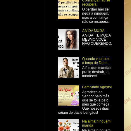
Confiança não se
recupera
O perdão não se
nega a ninguém,
mas a confiança
não se recupera.
A VIDA MUDA
A VIDA TE MUDA
MESMO VOCÊ
NÃO QUERENDO.
Quando você tem
a força de Deus.
Até o que mandam
pra te destruir, te
fortalece!
Bem vindo Agosto!
Agradeço ao
Senhor pelo mês
que se foi e pelo
mês que começa.
Que nossos dias
sejam de paz e bençãos!
Na alma ninguém
manda
Na alma ninguém