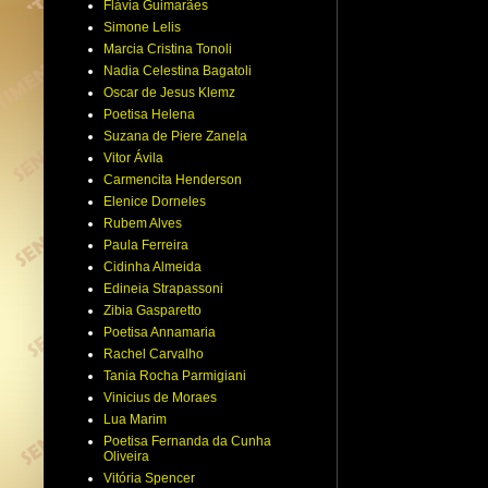
Flávia Guimarães
Simone Lelis
Marcia Cristina Tonoli
Nadia Celestina Bagatoli
Oscar de Jesus Klemz
Poetisa Helena
Suzana de Piere Zanela
Vitor Ávila
Carmencita Henderson
Elenice Dorneles
Rubem Alves
Paula Ferreira
Cidinha Almeida
Edineia Strapassoni
Zibia Gasparetto
Poetisa Annamaria
Rachel Carvalho
Tania Rocha Parmigiani
Vinicius de Moraes
Lua Marim
Poetisa Fernanda da Cunha
Oliveira
Vitória Spencer