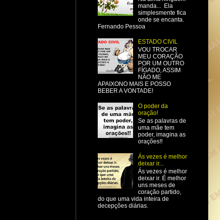
manda... Ela
simplesmente fica
onde se encanta.
Fernando Pessoa
ESTADO CIVIL
VOU TROCAR
MEU CORAÇÃO
POR UM OUTRO
FÍGADO, ASSIM
NÃO ME
APAIXONO MAIS E POSSO
BEBER A VONTADE!
O poder da
oração!
Se as palavras de
uma mãe tem
poder, imagina as
orações!!
Ás vezes é melhor
deixar ir...
Ás vezes é melhor
deixar ir. É melhor
uns meses de
coração partido,
do que uma vida inteira de
decepções diárias.