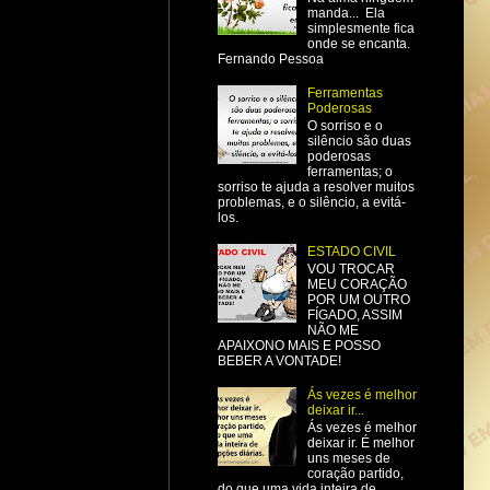
manda... Ela
simplesmente fica
onde se encanta.
Fernando Pessoa
Ferramentas
Poderosas
O sorriso e o
silêncio são duas
poderosas
ferramentas; o
sorriso te ajuda a resolver muitos
problemas, e o silêncio, a evitá-
los.
ESTADO CIVIL
VOU TROCAR
MEU CORAÇÃO
POR UM OUTRO
FÍGADO, ASSIM
NÃO ME
APAIXONO MAIS E POSSO
BEBER A VONTADE!
Ás vezes é melhor
deixar ir...
Ás vezes é melhor
deixar ir. É melhor
uns meses de
coração partido,
do que uma vida inteira de