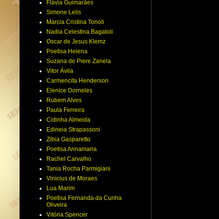
Flávia Guimarães
Simone Lelis
Marcia Cristina Tonoli
Nadia Celestina Bagatoli
Oscar de Jesus Klemz
Poetisa Helena
Suzana de Piere Zanela
Vitor Ávila
Carmencita Henderson
Elenice Dorneles
Rubem Alves
Paula Ferreira
Cidinha Almeida
Edineia Strapassoni
Zibia Gasparetto
Poetisa Annamaria
Rachel Carvalho
Tania Rocha Parmigiani
Vinicius de Moraes
Lua Marim
Poetisa Fernanda da Cunha
Oliveira
Vitória Spencer