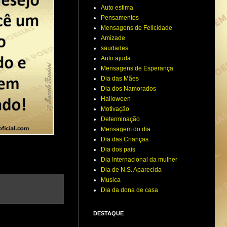
Auto estima
Pensamentos
Mensagens de Felicidade
Amizade
saudades
Auto ajuda
Mensagens de Esperança
Dia das Mães
Dia dos Namorados
Halloween
Motivação
Determinação
Mensagem do dia
Dia das Crianças
Dia dos pais
Dia Internacional da mulher
Dia de N.S. Aparecida
Musica
Dia da dona de casa
DESTAQUE