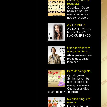
Confiança não se
recupera
O perdão não se
nega a ninguém,
mas a confiança
não se recupera.
A VIDA MUDA
A VIDA TE MUDA
MESMO VOCÊ
NÃO QUERENDO.
Quando você tem
a força de Deus.
Até o que mandam
pra te destruir, te
fortalece!
Bem vindo Agosto!
Agradeço ao
Senhor pelo mês
que se foi e pelo
mês que começa.
Que nossos dias
sejam de paz e bençãos!
Na alma ninguém
manda
Na alma ninguém