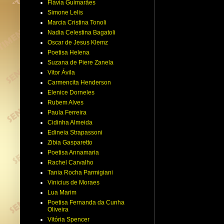
Flávia Guimarães
Simone Lelis
Marcia Cristina Tonoli
Nadia Celestina Bagatoli
Oscar de Jesus Klemz
Poetisa Helena
Suzana de Piere Zanela
Vitor Ávila
Carmencita Henderson
Elenice Dorneles
Rubem Alves
Paula Ferreira
Cidinha Almeida
Edineia Strapassoni
Zibia Gasparetto
Poetisa Annamaria
Rachel Carvalho
Tania Rocha Parmigiani
Vinicius de Moraes
Lua Marim
Poetisa Fernanda da Cunha
Oliveira
Vitória Spencer