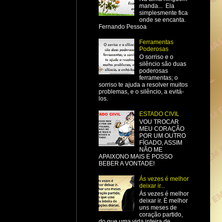
manda... Ela
simplesmente fica
onde se encanta.
Fernando Pessoa
Ferramentas
Poderosas
O sorriso e o
silêncio são duas
poderosas
ferramentas; o
sorriso te ajuda a resolver muitos
problemas, e o silêncio, a evitá-
los.
ESTADO CIVIL
VOU TROCAR
MEU CORAÇÃO
POR UM OUTRO
FÍGADO, ASSIM
NÃO ME
APAIXONO MAIS E POSSO
BEBER A VONTADE!
Ás vezes é melhor
deixar ir...
Ás vezes é melhor
deixar ir. É melhor
uns meses de
coração partido,
do que uma vida inteira de