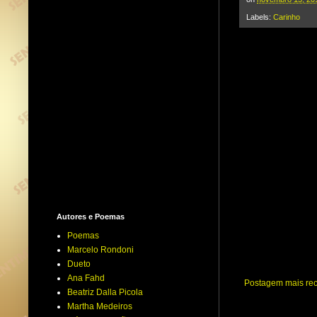
t
t
e
Labels:
Carinho
r
Autores e Poemas
Poemas
Marcelo Rondoni
Dueto
Ana Fahd
Postagem mais re
Beatriz Dalla Picola
Martha Medeiros