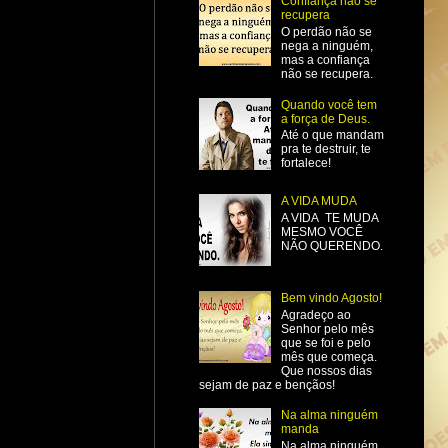
Confiança não se
recupera
O perdão não se
nega a ninguém,
mas a confiança
não se recupera.
Quando você tem
a força de Deus.
Até o que mandam
pra te destruir, te
fortalece!
A VIDA MUDA
A VIDA TE MUDA
MESMO VOCÊ
NÃO QUERENDO.
Bem vindo Agosto!
Agradeço ao
Senhor pelo mês
que se foi e pelo
mês que começa.
Que nossos dias
sejam de paz e bençãos!
Na alma ninguém
manda
Na alma ninguém