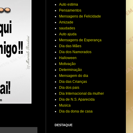
Auto estima
Pensamentos
Mensagens de Felicidade
Amizade
saudades
Auto ajuda
Mensagens de Esperança
Dia das Mães
Dia dos Namorados
Halloween
Motivação
Determinação
Mensagem do dia
Dia das Crianças
Dia dos pais
Dia Internacional da mulher
Dia de N.S. Aparecida
Musica
Dia da dona de casa
DESTAQUE