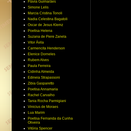
Flávia Guimarães
Simone Lelis
Marcia Cristina Tonoli
Nadia Celestina Bagatoli
Oscar de Jesus Klemz
Poetisa Helena
Suzana de Piere Zanela
Vitor Ávila
Carmencita Henderson
Elenice Dorneles
Rubem Alves
Paula Ferreira
Cidinha Almeida
Edineia Strapassoni
Zibia Gasparetto
Poetisa Annamaria
Rachel Carvalho
Tania Rocha Parmigiani
Vinicius de Moraes
Lua Marim
Poetisa Fernanda da Cunha
Oliveira
Vitória Spencer