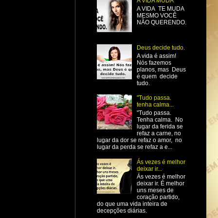
A VIDA MUDA
A VIDA TE MUDA
MESMO VOCÊ
NÃO QUERENDO.
Deus decide tudo.
A vida é assim!
Nós fazemos
planos, mas Deus
é quem decide
tudo.
"Tudo passa.
tenha calma...
"Tudo passa.
Tenha calma. No
lugar da ferida se
refaz a carne, no
lugar da dor se refaz o amor, no
lugar da perda se refaz a e...
Ás vezes é melhor
deixar ir...
Ás vezes é melhor
deixar ir. É melhor
uns meses de
coração partido,
do que uma vida inteira de
decepções diárias.