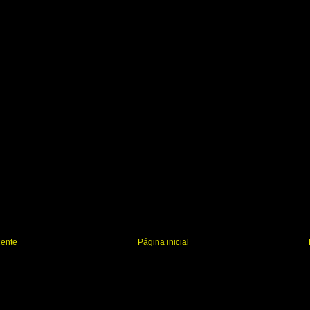
r
cente
Página inicial