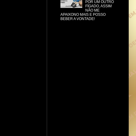
POR UM OUTRO
FÍGADO, ASSIM
NÃO ME
APAIXONO MAIS E POSSO
BEBER A VONTADE!