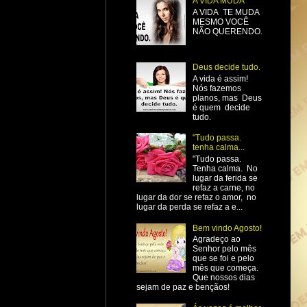
A VIDA MUDA
A VIDA TE MUDA
MESMO VOCÊ
NÃO QUERENDO.
Deus decide tudo.
A vida é assim!
Nós fazemos
planos, mas Deus
é quem decide
tudo.
"Tudo passa.
tenha calma...
"Tudo passa.
Tenha calma. No
lugar da ferida se
refaz a carne, no
lugar da dor se refaz o amor, no
lugar da perda se refaz a e...
Bem vindo Agosto!
Agradeço ao
Senhor pelo mês
que se foi e pelo
mês que começa.
Que nossos dias
sejam de paz e bençãos!