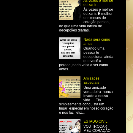
Ás vezes é melhor
deixar ir...
Ás vezes é melhor
deixar ir. É melhor
uns meses de
coração partido,
do que uma vida inteira de
decepções diárias.
Nada será como
antes
Quando uma
pessoa te
decepciona, ainda
que você a
perdoe, nada volta a ser como
antes.
Amizades
Especiais
Uma amizade
verdadeira nunca
invade a nossa
vida… Ela
simplesmente conquista um
lugar especial em nosso coração
e nos faz feliz...
ESTADO CIVIL
VOU TROCAR
MEU CORAÇÃO