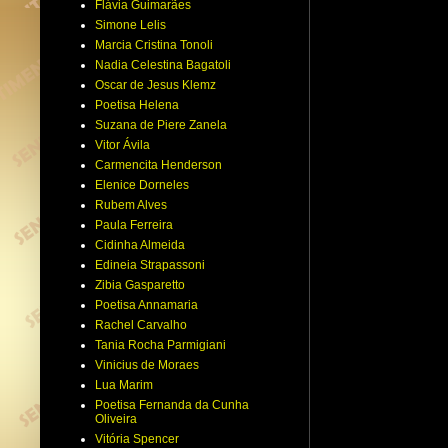
Flávia Guimarães
Simone Lelis
Marcia Cristina Tonoli
Nadia Celestina Bagatoli
Oscar de Jesus Klemz
Poetisa Helena
Suzana de Piere Zanela
Vitor Ávila
Carmencita Henderson
Elenice Dorneles
Rubem Alves
Paula Ferreira
Cidinha Almeida
Edineia Strapassoni
Zibia Gasparetto
Poetisa Annamaria
Rachel Carvalho
Tania Rocha Parmigiani
Vinicius de Moraes
Lua Marim
Poetisa Fernanda da Cunha
Oliveira
Vitória Spencer