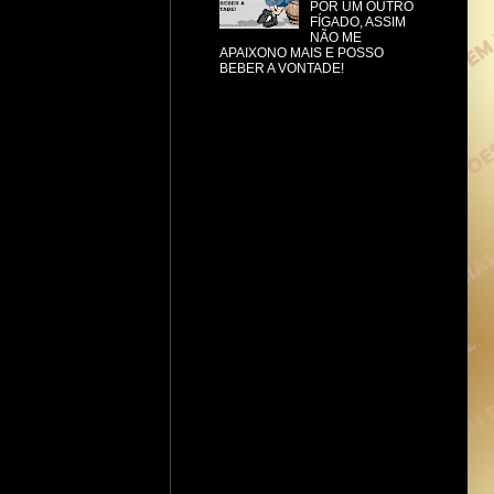
POR UM OUTRO
FÍGADO, ASSIM
NÃO ME
APAIXONO MAIS E POSSO
BEBER A VONTADE!