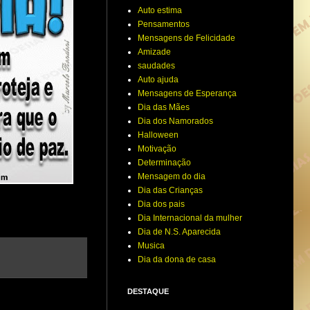
Auto estima
Pensamentos
Mensagens de Felicidade
Amizade
saudades
Auto ajuda
Mensagens de Esperança
Dia das Mães
Dia dos Namorados
Halloween
Motivação
Determinação
Mensagem do dia
Dia das Crianças
Dia dos pais
Dia Internacional da mulher
Dia de N.S. Aparecida
Musica
Dia da dona de casa
DESTAQUE