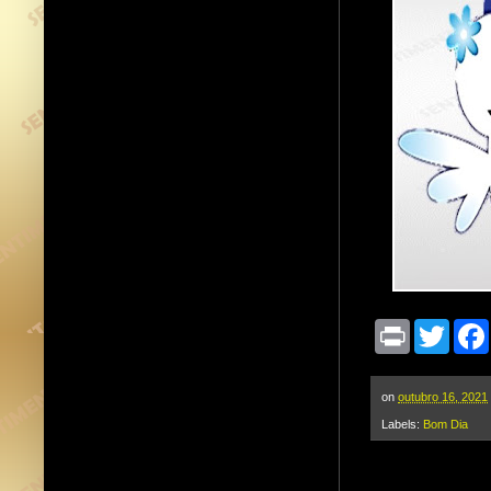
P
T
r
w
i
i
n
t
t
t
on
outubro 16, 2021
e
Labels:
Bom Dia
r