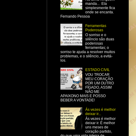
manda... Ela
simplesmente fica
onde se encanta.
Fernando Pessoa
Ferramentas
Poderosas
O sorriso e o
silêncio são duas
poderosas
ferramentas; o
sorriso te ajuda a resolver muitos
problemas, e o silêncio, a evitá-
los.
ESTADO CIVIL
VOU TROCAR
MEU CORAÇÃO
POR UM OUTRO
FÍGADO, ASSIM
NÃO ME
APAIXONO MAIS E POSSO
BEBER A VONTADE!
Ás vezes é melhor
deixar ir...
Ás vezes é melhor
deixar ir. É melhor
uns meses de
coração partido,
do que uma vida inteira de