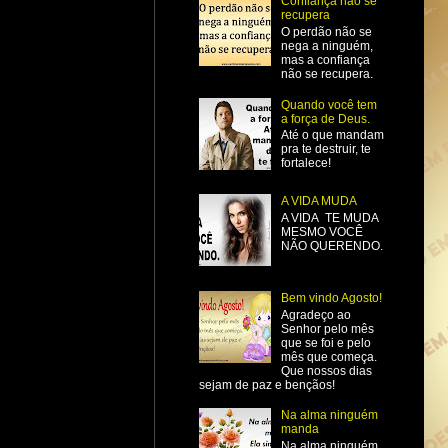
Confiança não se
recupera
O perdão não se
nega a ninguém,
mas a confiança
não se recupera.
Quando você tem
a força de Deus.
Até o que mandam
pra te destruir, te
fortalece!
A VIDA MUDA
A VIDA TE MUDA
MESMO VOCÊ
NÃO QUERENDO.
Bem vindo Agosto!
Agradeço ao
Senhor pelo mês
que se foi e pelo
mês que começa.
Que nossos dias
sejam de paz e bençãos!
Na alma ninguém
manda
Na alma ninguém