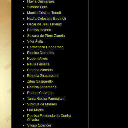
Flávia Guimarães
Simone Lelis
Marcia Cristina Tonoli
Nadia Celestina Bagatoli
Oscar de Jesus Klemz
Poetisa Helena
Suzana de Piere Zanela
Vitor Ávila
Carmencita Henderson
Elenice Dorneles
Rubem Alves
Paula Ferreira
Cidinha Almeida
Edineia Strapassoni
Zibia Gasparetto
Poetisa Annamaria
Rachel Carvalho
Tania Rocha Parmigiani
Vinicius de Moraes
Lua Marim
Poetisa Fernanda da Cunha
Oliveira
Vitória Spencer