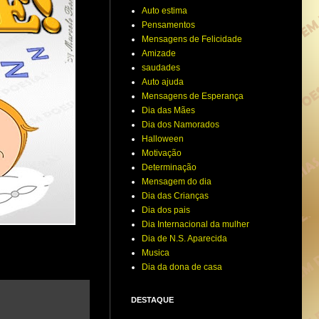
Auto estima
Pensamentos
Mensagens de Felicidade
Amizade
saudades
Auto ajuda
Mensagens de Esperança
Dia das Mães
Dia dos Namorados
Halloween
Motivação
Determinação
Mensagem do dia
Dia das Crianças
Dia dos pais
Dia Internacional da mulher
Dia de N.S. Aparecida
Musica
Dia da dona de casa
DESTAQUE