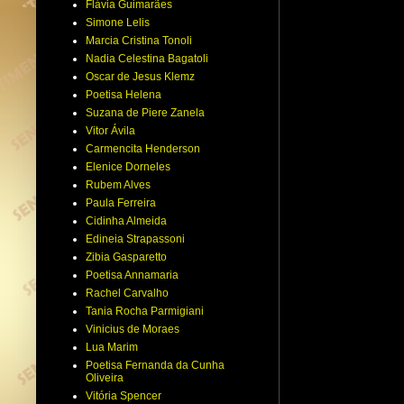
Flávia Guimarães
Simone Lelis
Marcia Cristina Tonoli
Nadia Celestina Bagatoli
Oscar de Jesus Klemz
Poetisa Helena
Suzana de Piere Zanela
Vitor Ávila
Carmencita Henderson
Elenice Dorneles
Rubem Alves
Paula Ferreira
Cidinha Almeida
Edineia Strapassoni
Zibia Gasparetto
Poetisa Annamaria
Rachel Carvalho
Tania Rocha Parmigiani
Vinicius de Moraes
Lua Marim
Poetisa Fernanda da Cunha
Oliveira
Vitória Spencer