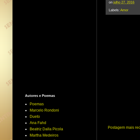
t
t
on
julho 27, 2016
e
Labels:
Amor
r
Autores e Poemas
Poemas
Marcelo Rondoni
Dueto
Ana Fahd
Postagem mais re
Beatriz Dalla Picola
Martha Medeiros