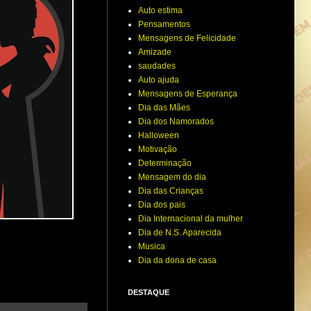
Auto estima
Pensamentos
Mensagens de Felicidade
Amizade
saudades
Auto ajuda
Mensagens de Esperança
Dia das Mães
Dia dos Namorados
Halloween
Motivação
Determinação
Mensagem do dia
Dia das Crianças
Dia dos pais
Dia Internacional da mulher
Dia de N.S. Aparecida
Musica
Dia da dona de casa
DESTAQUE