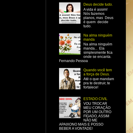
Deus decide tudo.
A vida é assim!
Nós fazemos
planos, mas Deus
é quem decide
tudo.
Na alma ninguém
manda
Na alma ninguém
manda... Ela
simplesmente fica
onde se encanta.
Fernando Pessoa
Quando você tem
a força de Deus.
Até o que mandam
pra te destruir, te
fortalece!
ESTADO CIVIL
VOU TROCAR
MEU CORAÇÃO
POR UM OUTRO
FÍGADO, ASSIM
NÃO ME
APAIXONO MAIS E POSSO
BEBER A VONTADE!