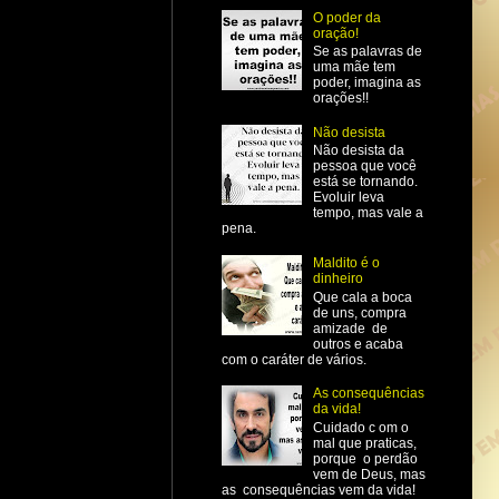
O poder da
oração!
Se as palavras de
uma mãe tem
poder, imagina as
orações!!
Não desista
Não desista da
pessoa que você
está se tornando.
Evoluir leva
tempo, mas vale a
pena.
Maldito é o
dinheiro
Que cala a boca
de uns, compra
amizade de
outros e acaba
com o caráter de vários.
As consequências
da vida!
Cuidado c om o
mal que praticas,
porque o perdão
vem de Deus, mas
as consequências vem da vida!