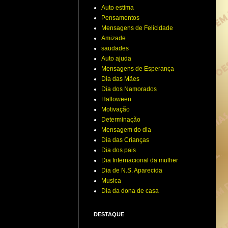
Auto estima
Pensamentos
Mensagens de Felicidade
Amizade
saudades
Auto ajuda
Mensagens de Esperança
Dia das Mães
Dia dos Namorados
Halloween
Motivação
Determinação
Mensagem do dia
Dia das Crianças
Dia dos pais
Dia Internacional da mulher
Dia de N.S. Aparecida
Musica
Dia da dona de casa
DESTAQUE