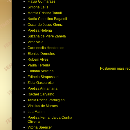
Flávia Guimarães
Simone Lelis
Marcia Cristina Tonoli
Nadia Celestina Bagatoli
Oscar de Jesus Klemz
Poetisa Helena
Suzana de Piere Zanela
Vitor Ávila
Carmencita Henderson
Elenice Dorneles
Rubem Alves
Paula Ferreira
Postagem mais re
Cidinha Almeida
Edineia Strapassoni
Zibia Gasparetto
Poetisa Annamaria
Rachel Carvalho
Tania Rocha Parmigiani
Vinicius de Moraes
Lua Marim
Poetisa Fernanda da Cunha
Oliveira
Vitória Spencer