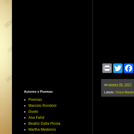
P
T
r
w
i
i
n
t
t
t
on
janeiro 05, 2017
e
Autores e Poemas
Labels:
Oriza Martin
r
Poemas
Marcelo Rondoni
Dueto
Ana Fahd
Beatriz Dalla Picola
Martha Medeiros