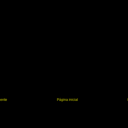
r
cente
Página inicial