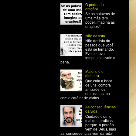
O poder da
oração!
Se as palavras de
uma mãe tem
poder, imagina as
orações!!
Não desista
Não desista da
pessoa que você
está se tornando.
Evoluir leva
tempo, mas vale a
pena.
Maldito é o
dinheiro
Que cala a boca
de uns, compra
amizade de
outros e acaba
com o caráter de vários.
As consequências
da vida!
Cuidado c om o
mal que praticas,
porque o perdão
vem de Deus, mas
as consequências vem da vida!