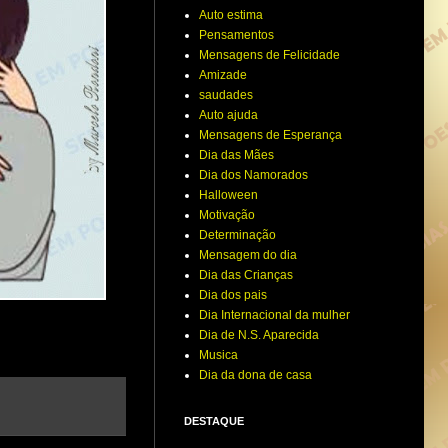
Auto estima
Pensamentos
Mensagens de Felicidade
Amizade
saudades
Auto ajuda
Mensagens de Esperança
Dia das Mães
Dia dos Namorados
Halloween
Motivação
Determinação
Mensagem do dia
Dia das Crianças
Dia dos pais
Dia Internacional da mulher
Dia de N.S. Aparecida
Musica
Dia da dona de casa
DESTAQUE