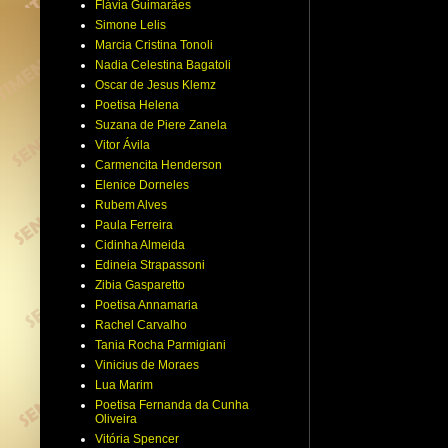
Flávia Guimarães
Simone Lelis
Marcia Cristina Tonoli
Nadia Celestina Bagatoli
Oscar de Jesus Klemz
Poetisa Helena
Suzana de Piere Zanela
Vitor Ávila
Carmencita Henderson
Elenice Dorneles
Rubem Alves
Paula Ferreira
Cidinha Almeida
Edineia Strapassoni
Zibia Gasparetto
Poetisa Annamaria
Rachel Carvalho
Tania Rocha Parmigiani
Vinicius de Moraes
Lua Marim
Poetisa Fernanda da Cunha
Oliveira
Vitória Spencer