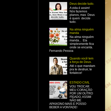
Deus decide tudo.
A vida é assim!
Nós fazemos
planos, mas Deus
é quem decide
tudo.
Na alma ninguém
manda
Na alma ninguém
manda... Ela
simplesmente fica
onde se encanta.
Fernando Pessoa
Quando você tem
a força de Deus.
Até o que mandam
pra te destruir, te
fortalece!
ESTADO CIVIL
VOU TROCAR
MEU CORAÇÃO
POR UM OUTRO
FÍGADO, ASSIM
NÃO ME
APAIXONO MAIS E POSSO
BEBER A VONTADE!