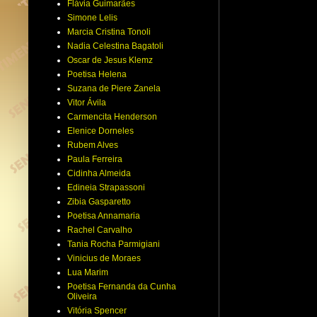
Flávia Guimarães
Simone Lelis
Marcia Cristina Tonoli
Nadia Celestina Bagatoli
Oscar de Jesus Klemz
Poetisa Helena
Suzana de Piere Zanela
Vitor Ávila
Carmencita Henderson
Elenice Dorneles
Rubem Alves
Paula Ferreira
Cidinha Almeida
Edineia Strapassoni
Zibia Gasparetto
Poetisa Annamaria
Rachel Carvalho
Tania Rocha Parmigiani
Vinicius de Moraes
Lua Marim
Poetisa Fernanda da Cunha
Oliveira
Vitória Spencer