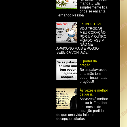
manda... Ela
simplesmente fica
onde se encanta.
Fernando Pessoa
ESTADO CIVIL
VOU TROCAR
MEU CORAÇÃO
POR UM OUTRO
FÍGADO, ASSIM
NÃO ME
APAIXONO MAIS E POSSO
BEBER A VONTADE!
O poder da
oração!
Se as palavras de
uma mãe tem
poder, imagina as
orações!!
Ás vezes é melhor
deixar ir...
Ás vezes é melhor
deixar ir. É melhor
uns meses de
coração partido,
do que uma vida inteira de
decepções diárias.