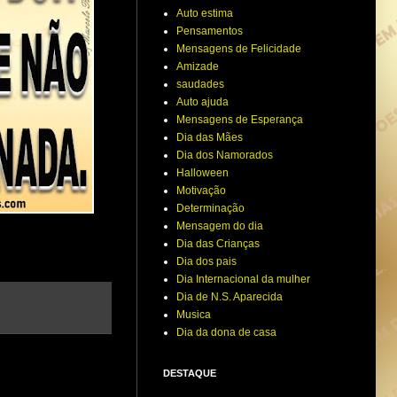
Auto estima
Pensamentos
Mensagens de Felicidade
Amizade
saudades
Auto ajuda
Mensagens de Esperança
Dia das Mães
Dia dos Namorados
Halloween
Motivação
Determinação
Mensagem do dia
Dia das Crianças
Dia dos pais
Dia Internacional da mulher
Dia de N.S. Aparecida
Musica
Dia da dona de casa
DESTAQUE