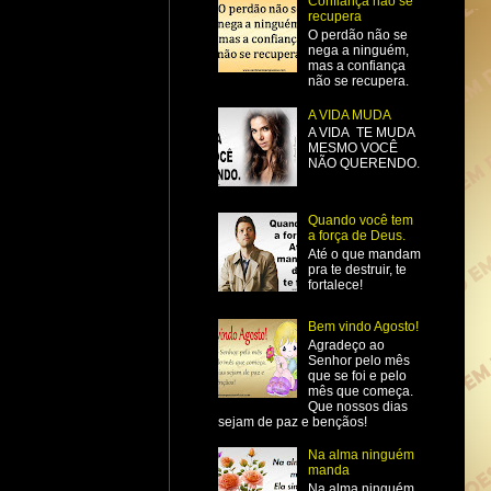
Confiança não se
recupera
O perdão não se
nega a ninguém,
mas a confiança
não se recupera.
A VIDA MUDA
A VIDA TE MUDA
MESMO VOCÊ
NÃO QUERENDO.
Quando você tem
a força de Deus.
Até o que mandam
pra te destruir, te
fortalece!
Bem vindo Agosto!
Agradeço ao
Senhor pelo mês
que se foi e pelo
mês que começa.
Que nossos dias
sejam de paz e bençãos!
Na alma ninguém
manda
Na alma ninguém