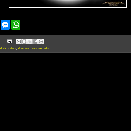
F
M
W
a
e
h
c
s
a
e
s
t
b
e
s
o
n
A
elo Rondoni
,
Poemas
,
Simone Lelis
o
g
p
k
e
p
r