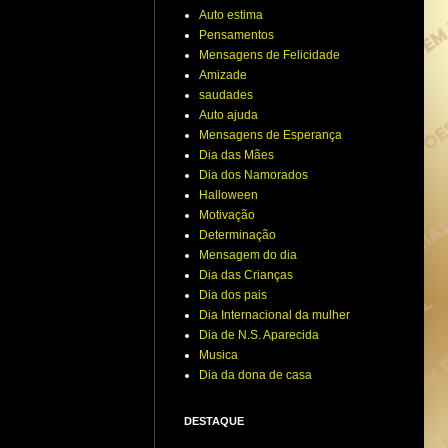
Auto estima
Pensamentos
Mensagens de Felicidade
Amizade
saudades
Auto ajuda
Mensagens de Esperança
Dia das Mães
Dia dos Namorados
Halloween
Motivação
Determinação
Mensagem do dia
Dia das Crianças
Dia dos pais
Dia Internacional da mulher
Dia de N.S. Aparecida
Musica
Dia da dona de casa
DESTAQUE