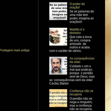
O poder da
oração!
Se as palavras de
uma mãe tem
poder, imagina as
orações!!
Maldito é o
dinheiro
Que cala a boca
de uns, compra
amizade de
outros e acaba
Postagem mais antiga
com o caráter de vários.
As consequências
da vida!
Cuidado c om o
mal que praticas,
porque o perdão
vem de Deus, mas
as consequências vem da vida!
Cecilia Sfalsin
Confiança não se
recupera
O perdão não se
nega a ninguém,
mas a confiança
não se recupera.