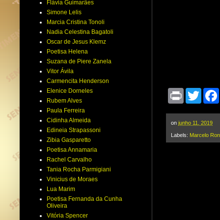
Flávia Guimarães
Simone Lelis
Marcia Cristina Tonoli
Nadia Celestina Bagatoli
Oscar de Jesus Klemz
Poetisa Helena
Suzana de Piere Zanela
Vitor Ávila
Carmencita Henderson
Elenice Dorneles
P
T
r
w
Rubem Alves
i
i
Paula Ferreira
n
t
Cidinha Almeida
t
t
on
junho 11, 2019
Edineia Strapassoni
e
Labels:
Marcelo Ron
r
Zibia Gasparetto
Poetisa Annamaria
Rachel Carvalho
Tania Rocha Parmigiani
Vinicius de Moraes
Lua Marim
Poetisa Fernanda da Cunha
Oliveira
Vitória Spencer