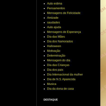
Auto estima
Pensamentos
Mensagens de Felicidade
Amizade
saudades
Auto ajuda
Mensagens de Esperança
Dia das Mães
Dia dos Namorados
Halloween
Motivação
Determinação
Mensagem do dia
Dia das Crianças
Dia dos pais
Dia Internacional da mulher
Dia de N.S. Aparecida
Musica
Dia da dona de casa
DESTAQUE