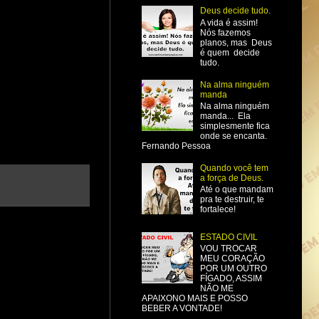
Deus decide tudo.
A vida é assim!
Nós fazemos
planos, mas Deus
é quem decide
tudo.
Na alma ninguém
manda
Na alma ninguém
manda... Ela
simplesmente fica
onde se encanta.
Fernando Pessoa
Quando você tem
a força de Deus.
Até o que mandam
pra te destruir, te
fortalece!
ESTADO CIVIL
VOU TROCAR
MEU CORAÇÃO
POR UM OUTRO
FÍGADO, ASSIM
NÃO ME
APAIXONO MAIS E POSSO
BEBER A VONTADE!