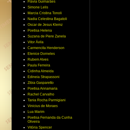
Flávia Guimarães
Simone Lelis
Marcia Cristina Tonoli
Nadia Celestina Bagatoli
Oscar de Jesus Klemz
Poetisa Helena
Suzana de Piere Zanela
Vitor Ávila
Carmencita Henderson
Elenice Dorneles
Rubem Alves
Paula Ferreira
Cidinha Almeida
Edineia Strapassoni
Zibia Gasparetto
Poetisa Annamaria
Rachel Carvalho
Tania Rocha Parmigiani
Vinicius de Moraes
Lua Marim
Poetisa Fernanda da Cunha
Oliveira
Vitória Spencer