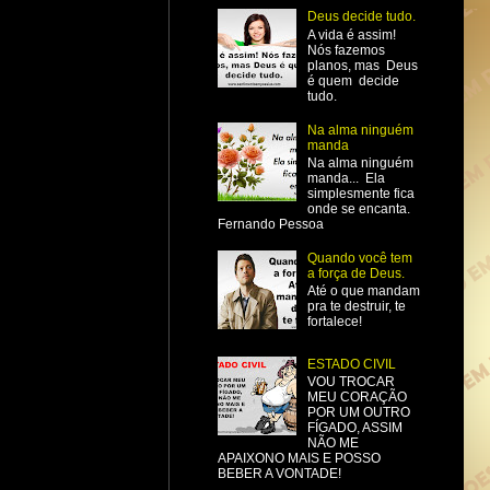
Deus decide tudo.
A vida é assim!
Nós fazemos
planos, mas Deus
é quem decide
tudo.
Na alma ninguém
manda
Na alma ninguém
manda... Ela
simplesmente fica
onde se encanta.
Fernando Pessoa
Quando você tem
a força de Deus.
Até o que mandam
pra te destruir, te
fortalece!
ESTADO CIVIL
VOU TROCAR
MEU CORAÇÃO
POR UM OUTRO
FÍGADO, ASSIM
NÃO ME
APAIXONO MAIS E POSSO
BEBER A VONTADE!