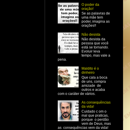
O poder da
oração!
Se as palavras de
uma mãe tem
poder, imagina as
orações!!
Não desista
Não desista da
pessoa que você
está se tornando.
Evoluir leva
tempo, mas vale a
pena.
Maldito é o
dinheiro
Que cala a boca
de uns, compra
amizade de
outros e acaba
com o caráter de vários.
As consequências
da vida!
Cuidado c om o
mal que praticas,
porque o perdão
vem de Deus, mas
as consequências vem da vida!