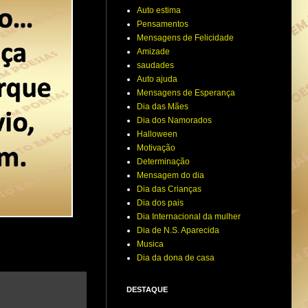
Auto estima
Pensamentos
Mensagens de Felicidade
Amizade
saudades
Auto ajuda
Mensagens de Esperança
Dia das Mães
Dia dos Namorados
Halloween
Motivação
Determinação
Mensagem do dia
Dia das Crianças
Dia dos pais
Dia Internacional da mulher
Dia de N.S. Aparecida
Musica
Dia da dona de casa
DESTAQUE