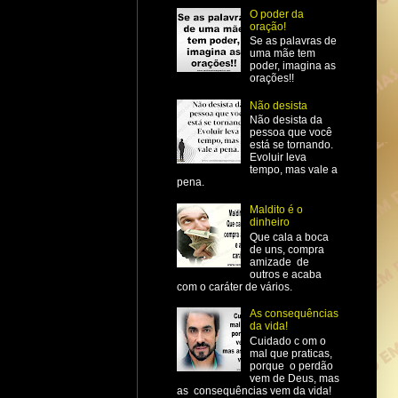
O poder da
oração!
Se as palavras de
uma mãe tem
poder, imagina as
orações!!
Não desista
Não desista da
pessoa que você
está se tornando.
Evoluir leva
tempo, mas vale a
pena.
Maldito é o
dinheiro
Que cala a boca
de uns, compra
amizade de
outros e acaba
com o caráter de vários.
As consequências
da vida!
Cuidado c om o
mal que praticas,
porque o perdão
vem de Deus, mas
as consequências vem da vida!