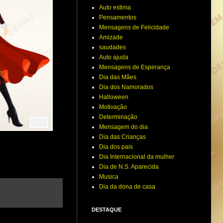
Auto estima
Pensamentos
Mensagens de Felicidade
Amizade
saudades
Auto ajuda
Mensagens de Esperança
Dia das Mães
Dia dos Namorados
Halloween
Motivação
Determinação
Mensagem do dia
Dia das Crianças
Dia dos pais
Dia Internacional da mulher
Dia de N.S. Aparecida
Musica
Dia da dona de casa
DESTAQUE