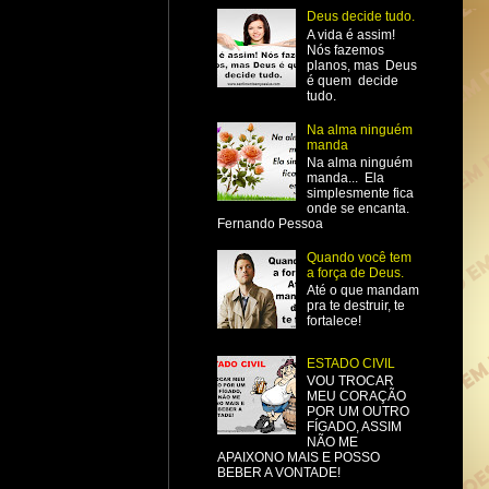
Deus decide tudo.
A vida é assim!
Nós fazemos
planos, mas Deus
é quem decide
tudo.
Na alma ninguém
manda
Na alma ninguém
manda... Ela
simplesmente fica
onde se encanta.
Fernando Pessoa
Quando você tem
a força de Deus.
Até o que mandam
pra te destruir, te
fortalece!
ESTADO CIVIL
VOU TROCAR
MEU CORAÇÃO
POR UM OUTRO
FÍGADO, ASSIM
NÃO ME
APAIXONO MAIS E POSSO
BEBER A VONTADE!