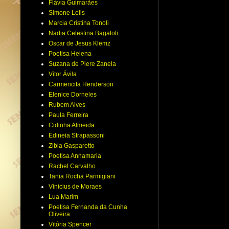
Flávia Guimarães
Simone Lelis
Marcia Cristina Tonoli
Nadia Celestina Bagatoli
Oscar de Jesus Klemz
Poetisa Helena
Suzana de Piere Zanela
Vitor Ávila
Carmencita Henderson
Elenice Dorneles
Rubem Alves
Paula Ferreira
Cidinha Almeida
Edineia Strapassoni
Zibia Gasparetto
Poetisa Annamaria
Rachel Carvalho
Tania Rocha Parmigiani
Vinicius de Moraes
Lua Marim
Poetisa Fernanda da Cunha
Oliveira
Vitória Spencer