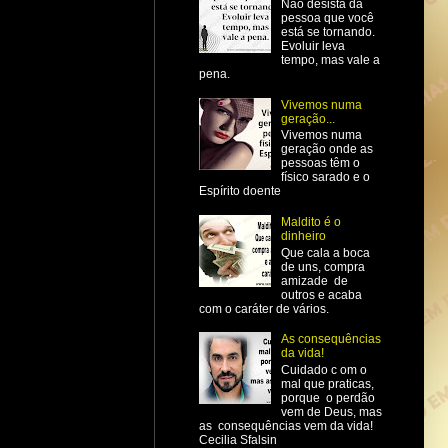
Não desista da
pessoa que você
está se tornando.
Evoluir leva
tempo, mas vale a
pena.
Vivemos numa
geração...
Vivemos numa
geração onde as
pessoas têm o
físico sarado e o
Espírito doente
Maldito é o
dinheiro
Que cala a boca
de uns, compra
amizade de
outros e acaba
com o caráter de vários.
As consequências
da vida!
Cuidado c om o
mal que praticas,
porque o perdão
vem de Deus, mas
as consequências vem da vida!
Cecilia Sfalsin