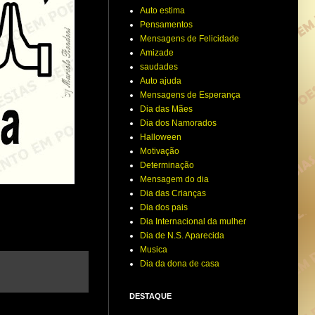
Auto estima
Pensamentos
Mensagens de Felicidade
Amizade
saudades
Auto ajuda
Mensagens de Esperança
Dia das Mães
Dia dos Namorados
Halloween
Motivação
Determinação
Mensagem do dia
Dia das Crianças
Dia dos pais
Dia Internacional da mulher
Dia de N.S. Aparecida
Musica
Dia da dona de casa
DESTAQUE