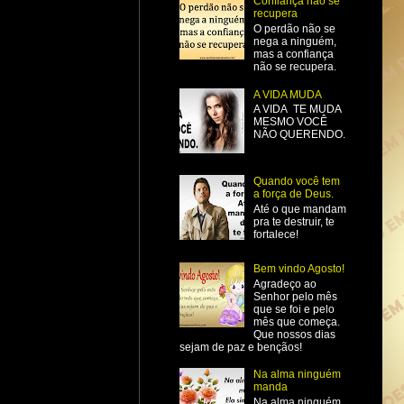
Confiança não se
recupera
O perdão não se
nega a ninguém,
mas a confiança
não se recupera.
A VIDA MUDA
A VIDA TE MUDA
MESMO VOCÊ
NÃO QUERENDO.
Quando você tem
a força de Deus.
Até o que mandam
pra te destruir, te
fortalece!
Bem vindo Agosto!
Agradeço ao
Senhor pelo mês
que se foi e pelo
mês que começa.
Que nossos dias
sejam de paz e bençãos!
Na alma ninguém
manda
Na alma ninguém