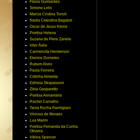
Flávia Guimarães
Simone Lelis
Marcia Cristina Tonoli
Nadia Celestina Bagatoli
Oscar de Jesus Klemz
Poetisa Helena
Suzana de Piere Zanela
Vitor Ávila
Carmencita Henderson
Elenice Dorneles
Rubem Alves
Paula Ferreira
Cidinha Almeida
Edineia Strapassoni
Zibia Gasparetto
Poetisa Annamaria
Rachel Carvalho
Tania Rocha Parmigiani
Vinicius de Moraes
Lua Marim
Poetisa Fernanda da Cunha
Oliveira
Vitória Spencer