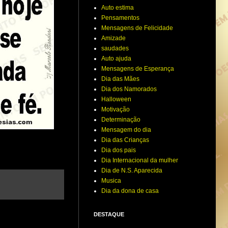
Auto estima
Pensamentos
Mensagens de Felicidade
Amizade
saudades
Auto ajuda
Mensagens de Esperança
Dia das Mães
Dia dos Namorados
Halloween
Motivação
Determinação
Mensagem do dia
Dia das Crianças
Dia dos pais
Dia Internacional da mulher
Dia de N.S. Aparecida
Musica
Dia da dona de casa
DESTAQUE