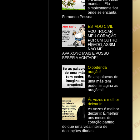
manda... Ela
simplesmente fica
onde se encanta.
Fernando Pessoa
ESTADO CIVIL
VOU TROCAR
MEU CORAÇÃO
POR UM OUTRO
FÍGADO, ASSIM
NÃO ME
APAIXONO MAIS E POSSO
BEBER A VONTADE!
O poder da
oração!
Se as palavras de
uma mãe tem
poder, imagina as
orações!!
Ás vezes é melhor
deixar ir...
Ás vezes é melhor
deixar ir. É melhor
uns meses de
coração partido,
do que uma vida inteira de
decepções diárias.