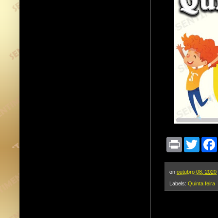
P
T
r
w
i
i
n
t
t
t
on
outubro 08, 2020
e
Labels:
Quinta feira
r