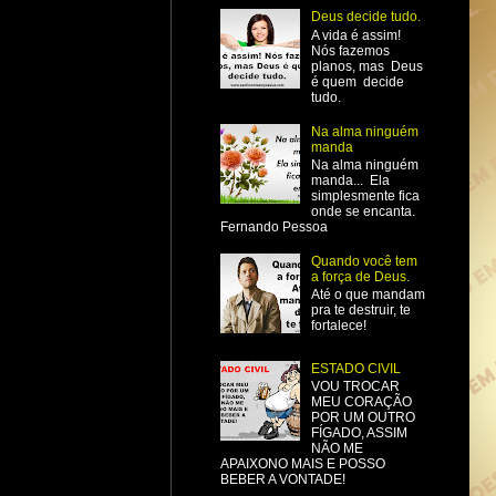
Deus decide tudo.
A vida é assim!
Nós fazemos
planos, mas Deus
é quem decide
tudo.
Na alma ninguém
manda
Na alma ninguém
manda... Ela
simplesmente fica
onde se encanta.
Fernando Pessoa
Quando você tem
a força de Deus.
Até o que mandam
pra te destruir, te
fortalece!
ESTADO CIVIL
VOU TROCAR
MEU CORAÇÃO
POR UM OUTRO
FÍGADO, ASSIM
NÃO ME
APAIXONO MAIS E POSSO
BEBER A VONTADE!