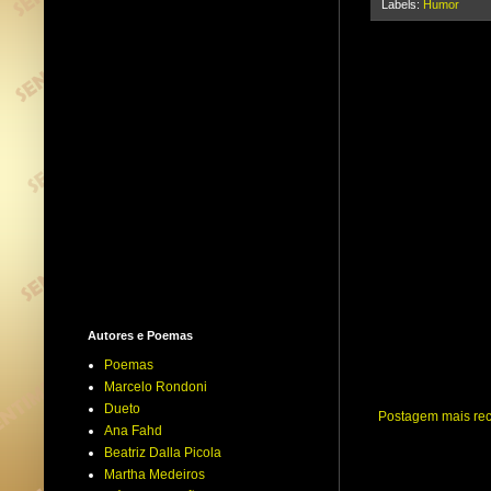
Labels:
Humor
r
Autores e Poemas
Poemas
Marcelo Rondoni
Dueto
Postagem mais re
Ana Fahd
Beatriz Dalla Picola
Martha Medeiros