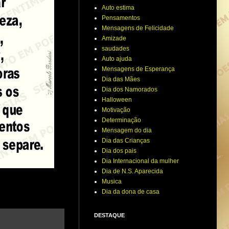
Auto estima
Pensamentos
Mensagens de Felicidade
Amizade
saudades
Auto ajuda
Mensagens de Esperança
Dia das Mães
Dia dos Namorados
Halloween
Motivação
Determinação
Mensagem do dia
Dia das Crianças
Dia dos pais
Dia Internacional da mulher
Dia de N.S. Aparecida
Musica
Dia da dona de casa
DESTAQUE