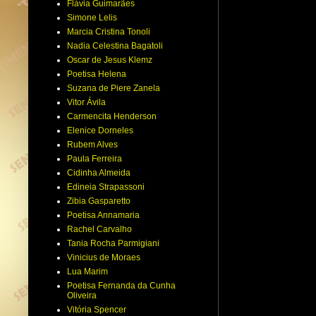
Flávia Guimarães
Simone Lelis
Marcia Cristina Tonoli
Nadia Celestina Bagatoli
Oscar de Jesus Klemz
Poetisa Helena
Suzana de Piere Zanela
Vitor Ávila
Carmencita Henderson
Elenice Dorneles
Rubem Alves
Paula Ferreira
Cidinha Almeida
Edineia Strapassoni
Zibia Gasparetto
Poetisa Annamaria
Rachel Carvalho
Tania Rocha Parmigiani
Vinicius de Moraes
Lua Marim
Poetisa Fernanda da Cunha
Oliveira
Vitória Spencer