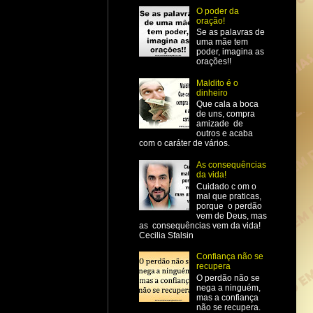
O poder da
oração!
Se as palavras de
uma mãe tem
poder, imagina as
orações!!
Maldito é o
dinheiro
Que cala a boca
de uns, compra
amizade de
outros e acaba
com o caráter de vários.
As consequências
da vida!
Cuidado c om o
mal que praticas,
porque o perdão
vem de Deus, mas
as consequências vem da vida!
Cecilia Sfalsin
Confiança não se
recupera
O perdão não se
nega a ninguém,
mas a confiança
não se recupera.