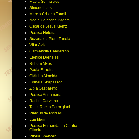
Flávia Guimarães
Simone Lelis
Marcia Cristina Tonoli
Nadia Celestina Bagatoli
Oscar de Jesus Klemz
Poetisa Helena
Suzana de Piere Zanela
Vitor Ávila
Carmencita Henderson
Elenice Dorneles
Rubem Alves
Paula Ferreira
Cidinha Almeida
Edineia Strapassoni
Zibia Gasparetto
Poetisa Annamaria
Rachel Carvalho
Tania Rocha Parmigiani
Vinicius de Moraes
Lua Marim
Poetisa Fernanda da Cunha
Oliveira
Vitória Spencer