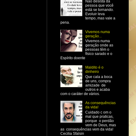
Não desista da
pessoa que você
está se tornando.
Evoluir leva
tempo, mas vale a
pena.
Vivemos numa
geração...
Vivemos numa
geração onde as
pessoas têm o
físico sarado e o
Espírito doente
Maldito é o
dinheiro
Que cala a boca
de uns, compra
amizade de
outros e acaba
com o caráter de vários.
As consequências
da vida!
Cuidado c om o
mal que praticas,
porque o perdão
vem de Deus, mas
as consequências vem da vida!
Cecilia Sfalsin