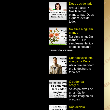
Deus decide tudo.
A vida é assim!
Nós fazemos
planos, mas Deus
é quem decide
tudo.
Na alma ninguém
manda
Na alma ninguém
manda... Ela
simplesmente fica
onde se encanta.
Fernando Pessoa
Quando você tem
a força de Deus.
Até o que mandam
pra te destruir, te
fortalece!
O poder da
oração!
Se as palavras de
uma mãe tem
poder, imagina as
orações!!
Não desista