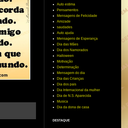
Auto estima
Pensamentos
Mensagens de Felicidade
Amizade
saudades
Auto ajuda
Mensagens de Esperança
Dia das Mães
Dia dos Namorados
Halloween
Motivação
Determinação
Mensagem do dia
Dia das Crianças
Dia dos pais
Dia Internacional da mulher
Dia de N.S. Aparecida
Musica
Dia da dona de casa
DESTAQUE