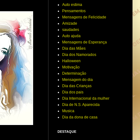
Auto estima
Pensamentos
Mensagens de Felicidade
Amizade
saudades
Auto ajuda
Mensagens de Esperança
Dia das Mães
Dia dos Namorados
Halloween
Motivação
Determinação
Mensagem do dia
Dia das Crianças
Dia dos pais
Dia Internacional da mulher
Dia de N.S. Aparecida
Musica
Dia da dona de casa
DESTAQUE