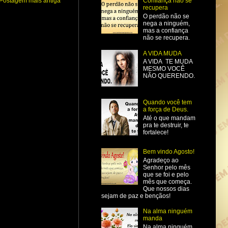
Postagem mais antiga
Confiança não se
recupera
O perdão não se
nega a ninguém,
mas a confiança
não se recupera.
A VIDA MUDA
A VIDA TE MUDA
MESMO VOCÊ
NÃO QUERENDO.
Quando você tem
a força de Deus.
Até o que mandam
pra te destruir, te
fortalece!
Bem vindo Agosto!
Agradeço ao
Senhor pelo mês
que se foi e pelo
mês que começa.
Que nossos dias
sejam de paz e bençãos!
Na alma ninguém
manda
Na alma ninguém