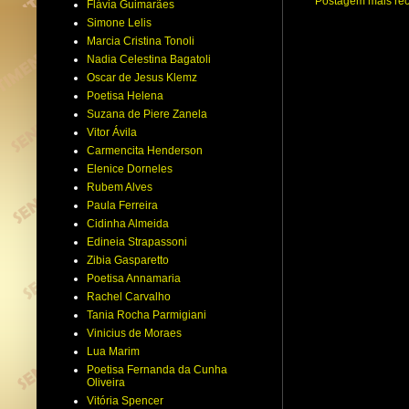
Postagem mais re
Flávia Guimarães
Simone Lelis
Marcia Cristina Tonoli
Nadia Celestina Bagatoli
Oscar de Jesus Klemz
Poetisa Helena
Suzana de Piere Zanela
Vitor Ávila
Carmencita Henderson
Elenice Dorneles
Rubem Alves
Paula Ferreira
Cidinha Almeida
Edineia Strapassoni
Zibia Gasparetto
Poetisa Annamaria
Rachel Carvalho
Tania Rocha Parmigiani
Vinicius de Moraes
Lua Marim
Poetisa Fernanda da Cunha
Oliveira
Vitória Spencer