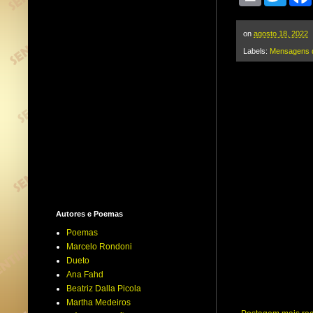
r
w
i
i
n
t
t
t
on
agosto 18, 2022
e
Labels:
Mensagens 
r
Autores e Poemas
Poemas
Marcelo Rondoni
Dueto
Ana Fahd
Beatriz Dalla Picola
Martha Medeiros