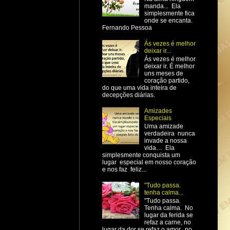
manda... Ela
simplesmente fica
onde se encanta.
Fernando Pessoa
Ás vezes é melhor
deixar ir...
Ás vezes é melhor
deixar ir. É melhor
uns meses de
coração partido,
do que uma vida inteira de
decepções diárias.
Amizades
Especiais
Uma amizade
verdadeira nunca
invade a nossa
vida… Ela
simplesmente conquista um
lugar especial em nosso coração
e nos faz feliz...
"Tudo passa.
tenha calma...
"Tudo passa.
Tenha calma. No
lugar da ferida se
refaz a carne, no
lugar da dor se refaz o amor, no