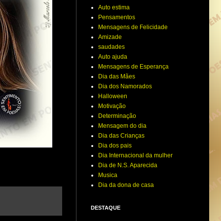
Auto estima
Pensamentos
Mensagens de Felicidade
Amizade
saudades
Auto ajuda
Mensagens de Esperança
Dia das Mães
Dia dos Namorados
Halloween
Motivação
Determinação
Mensagem do dia
Dia das Crianças
Dia dos pais
Dia Internacional da mulher
Dia de N.S. Aparecida
Musica
Dia da dona de casa
DESTAQUE