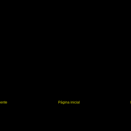
r
cente
Página inicial