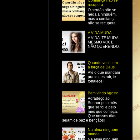
Confiança não se
recupera
O perdão não se
nega a ninguém,
mas a confiança
não se recupera.
A VIDA MUDA
A VIDA TE MUDA
MESMO VOCÊ
NÃO QUERENDO.
Quando você tem
a força de Deus.
Até o que mandam
pra te destruir, te
fortalece!
Bem vindo Agosto!
Agradeço ao
Senhor pelo mês
que se foi e pelo
mês que começa.
Que nossos dias
sejam de paz e bençãos!
Na alma ninguém
manda
Na alma ninguém