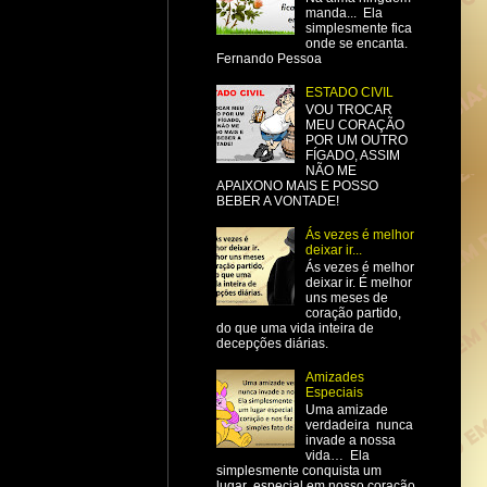
manda... Ela
simplesmente fica
onde se encanta.
Fernando Pessoa
ESTADO CIVIL
VOU TROCAR
MEU CORAÇÃO
POR UM OUTRO
FÍGADO, ASSIM
NÃO ME
APAIXONO MAIS E POSSO
BEBER A VONTADE!
Ás vezes é melhor
deixar ir...
Ás vezes é melhor
deixar ir. É melhor
uns meses de
coração partido,
do que uma vida inteira de
decepções diárias.
Amizades
Especiais
Uma amizade
verdadeira nunca
invade a nossa
vida… Ela
simplesmente conquista um
lugar especial em nosso coração