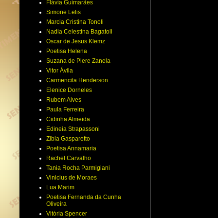
Flávia Guimarães
Simone Lelis
Marcia Cristina Tonoli
Nadia Celestina Bagatoli
Oscar de Jesus Klemz
Poetisa Helena
Suzana de Piere Zanela
Vitor Ávila
Carmencita Henderson
Elenice Dorneles
Rubem Alves
Paula Ferreira
Cidinha Almeida
Edineia Strapassoni
Zibia Gasparetto
Poetisa Annamaria
Rachel Carvalho
Tania Rocha Parmigiani
Vinicius de Moraes
Lua Marim
Poetisa Fernanda da Cunha
Oliveira
Vitória Spencer