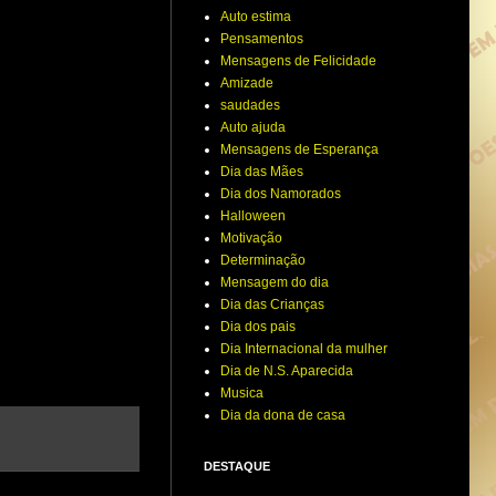
Auto estima
Pensamentos
Mensagens de Felicidade
Amizade
saudades
Auto ajuda
Mensagens de Esperança
Dia das Mães
Dia dos Namorados
Halloween
Motivação
Determinação
Mensagem do dia
Dia das Crianças
Dia dos pais
Dia Internacional da mulher
Dia de N.S. Aparecida
Musica
Dia da dona de casa
DESTAQUE