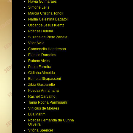
Flávia Guimarães
Simone Lelis
Marcia Cristina Tonoli
Nadia Celestina Bagatoli
Oscar de Jesus Klemz
Poetisa Helena
Suzana de Piere Zanela
Vitor Ávila
Carmencita Henderson
Elenice Dorneles
Rubem Alves
Paula Ferreira
Cidinha Almeida
Edineia Strapassoni
Zibia Gasparetto
Poetisa Annamaria
Rachel Carvalho
Tania Rocha Parmigiani
Vinicius de Moraes
Lua Marim
Poetisa Fernanda da Cunha
Oliveira
Vitória Spencer