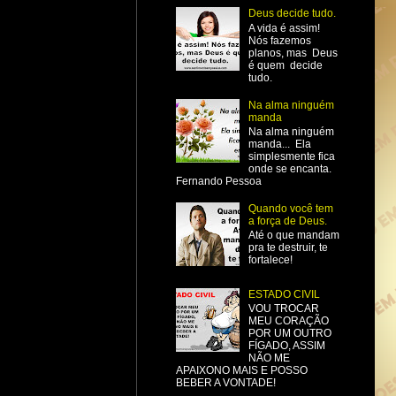
Deus decide tudo.
A vida é assim!
Nós fazemos
planos, mas Deus
é quem decide
tudo.
Na alma ninguém
manda
Na alma ninguém
manda... Ela
simplesmente fica
onde se encanta.
Fernando Pessoa
Quando você tem
a força de Deus.
Até o que mandam
pra te destruir, te
fortalece!
ESTADO CIVIL
VOU TROCAR
MEU CORAÇÃO
POR UM OUTRO
FÍGADO, ASSIM
NÃO ME
APAIXONO MAIS E POSSO
BEBER A VONTADE!