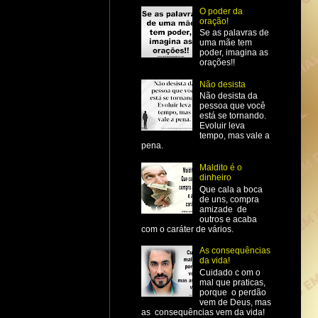
O poder da
oração!
Se as palavras de
uma mãe tem
poder, imagina as
orações!!
Não desista
Não desista da
pessoa que você
está se tornando.
Evoluir leva
tempo, mas vale a
pena.
Maldito é o
dinheiro
Que cala a boca
de uns, compra
amizade de
outros e acaba
com o caráter de vários.
As consequências
da vida!
Cuidado c om o
mal que praticas,
porque o perdão
vem de Deus, mas
as consequências vem da vida!