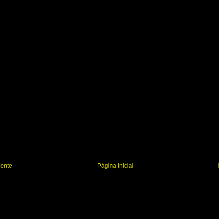
r
cente
Página inicial