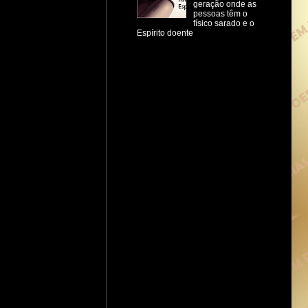
geração onde as
pessoas têm o
físico sarado e o
Espírito doente