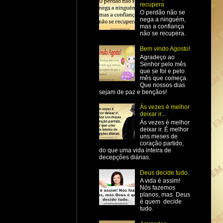
recupera
O perdão não se
nega a ninguém,
mas a confiança
não se recupera.
Bem vindo Agosto!
Agradeço ao
Senhor pelo mês
que se foi e pelo
mês que começa.
Que nossos dias
sejam de paz e bençãos!
Ás vezes é melhor
deixar ir...
Ás vezes é melhor
deixar ir. É melhor
uns meses de
coração partido,
do que uma vida inteira de
decepções diárias.
Deus decide tudo.
A vida é assim!
Nós fazemos
planos, mas Deus
é quem decide
tudo.