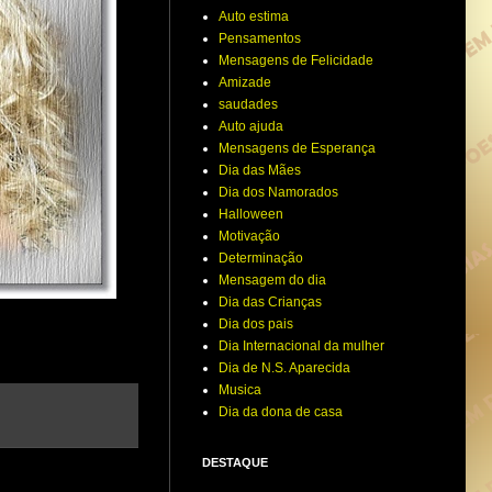
Auto estima
Pensamentos
Mensagens de Felicidade
Amizade
saudades
Auto ajuda
Mensagens de Esperança
Dia das Mães
Dia dos Namorados
Halloween
Motivação
Determinação
Mensagem do dia
Dia das Crianças
Dia dos pais
Dia Internacional da mulher
Dia de N.S. Aparecida
Musica
Dia da dona de casa
DESTAQUE