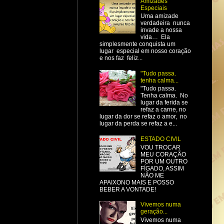
Amizades
Especiais
Uma amizade
verdadeira nunca
invade a nossa
vida… Ela
simplesmente conquista um
lugar especial em nosso coração
e nos faz feliz...
"Tudo passa.
tenha calma...
"Tudo passa.
Tenha calma. No
lugar da ferida se
refaz a carne, no
lugar da dor se refaz o amor, no
lugar da perda se refaz a e...
ESTADO CIVIL
VOU TROCAR
MEU CORAÇÃO
POR UM OUTRO
FÍGADO, ASSIM
NÃO ME
APAIXONO MAIS E POSSO
BEBER A VONTADE!
Vivemos numa
geração...
Vivemos numa