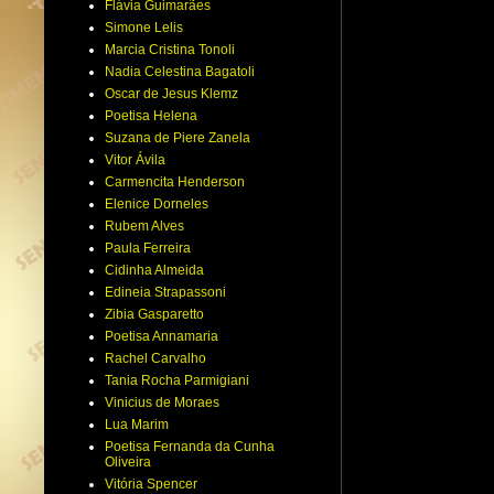
Flávia Guimarães
Simone Lelis
Marcia Cristina Tonoli
Nadia Celestina Bagatoli
Oscar de Jesus Klemz
Poetisa Helena
Suzana de Piere Zanela
Vitor Ávila
Carmencita Henderson
Elenice Dorneles
Rubem Alves
Paula Ferreira
Cidinha Almeida
Edineia Strapassoni
Zibia Gasparetto
Poetisa Annamaria
Rachel Carvalho
Tania Rocha Parmigiani
Vinicius de Moraes
Lua Marim
Poetisa Fernanda da Cunha
Oliveira
Vitória Spencer